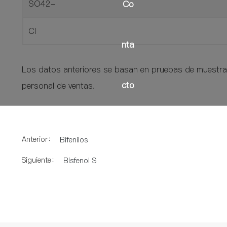
SO42-
Co
Cl
nta
Los datos anteriores se basan en pruebas de muestras
cto
personal de ventas.
Anterior：
Bifenilos
Siguiente：
Bisfenol S