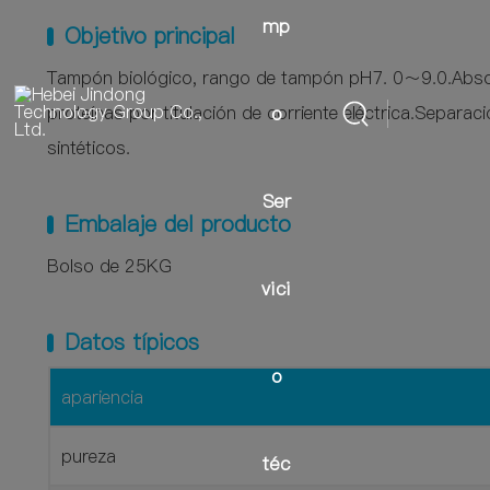
mp
Objetivo principal
Tampón biológico, rango de tampón pH7. 0～9.0.Absorb
proteínas por titulación de corriente eléctrica.Separac
o
sintéticos.
Ser
Embalaje del producto
Bolso de 25KG
vici
Datos típicos
o
apariencia
pureza
téc