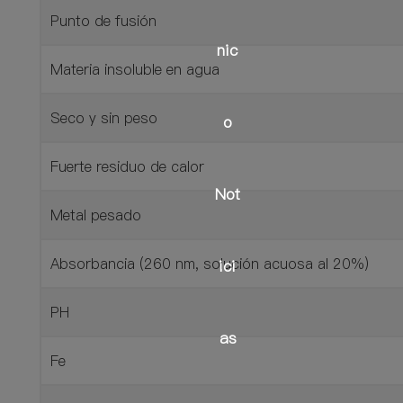
Punto de fusión
nic
Materia insoluble en agua
Seco y sin peso
o
Fuerte residuo de calor
Servicio completo
Not
Metal pesado
Socio
Rendimiento típico
Absorbancia (260 nm, solución acuosa al 20%)
ici
PH
as
Fe