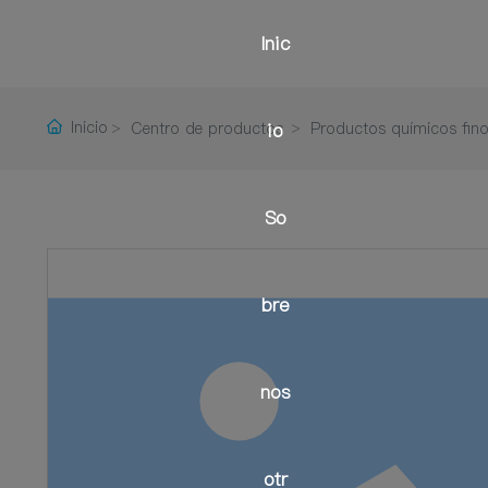
Inic
Inicio
Centro de productos
io
Productos químicos fin
So
bre
nos
otr