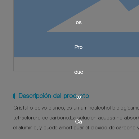
os
Introducción
Pro
Cultura
Historia
duc
Área de la fábrica
Descripción del producto
to
Honores
Cristal o polvo blanco, es un aminoalcohol biológicamen
Serie de medios térmicos
tetracloruro de carbono.La solución acuosa no absorbe 
Ca
el aluminio, y puede amortiguar el dióxido de carbono y 
Productos químicos finos